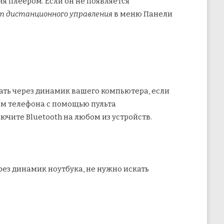
я плеером. Если он не появляется
ьт дистанционного управления
в меню Панели
шать через динамик вашего компьютера, если
ем телефона с помощью пульта
ючите Bluetooth на любом из устройств.
рез динамик ноутбука, не нужно искать