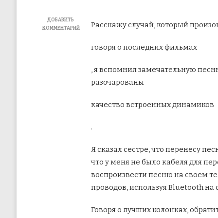
ДОБАВИТЬ
Расскажу случай, который произош
КОММЕНТАРИЙ
К
ЗАПИСИ
говоря о последних фильмах
КАК
ПЕРЕДАВАТЬ
, я вспомнил замечательную песню
ПЕСНИ
С
разочарованы
ТЕЛЕФОНА
НА
КОМПЬЮТЕР
качество встроенных динамиков
ЧЕРЕЗ
BLUETOOTH
.
Я сказал сестре, что перенесу пе
что у меня не было кабеля для пер
воспроизвести песню на своем те
проводов, используя Bluetooth на 
Говоря о лучших колонках, обрати