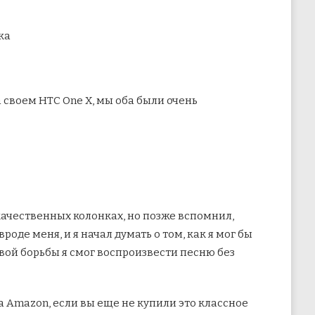
ка
а своем
HTC One X, мы оба были очень
 качественных колонках, но позже вспомнил,
роде меня, и я начал думать о том, как я мог бы
вой борьбы я смог воспроизвести песню без
на Amazon, если вы еще не купили это классное