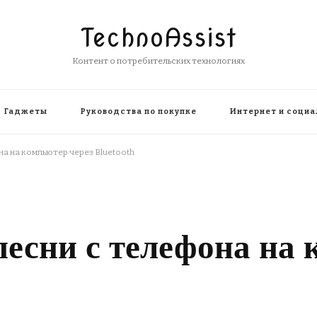
TechnoAssist
Контент о потребительских технологиях
Гаджеты
Руководства по покупке
Интернет и социа
на на компьютер через Bluetooth
песни с телефона на 