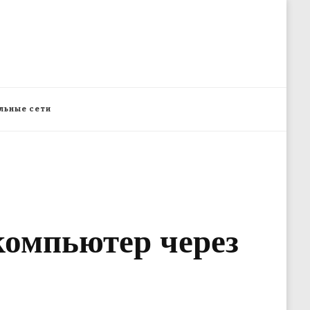
льные сети
компьютер через