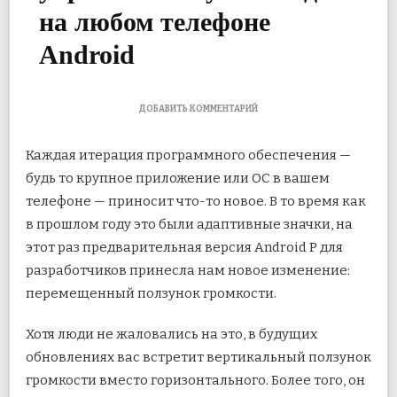
на любом телефоне
Android
К
ДОБАВИТЬ КОММЕНТАРИЙ
ЗАПИСИ
КАК
Каждая итерация программного обеспечения —
ПОЛУЧИТЬ
ANDROID
будь то крупное приложение или ОС в вашем
P-
телефоне — приносит что-то новое. В то время как
ПОДОБНЫЕ
ЭЛЕМЕНТЫ
в прошлом году это были адаптивные значки, на
УПРАВЛЕНИЯ
МУЛЬТИМЕДИА
этот раз предварительная версия Android P
для
НА
разработчиков принесла нам новое изменение:
ЛЮБОМ
ТЕЛЕФОНЕ
перемещенный ползунок громкости.
ANDROID
Хотя люди не жаловались на это, в будущих
обновлениях вас встретит вертикальный ползунок
громкости вместо горизонтального. Более того, он