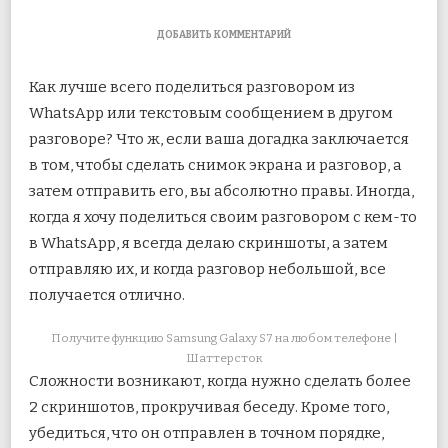
К
ДОБАВИТЬ КОММЕНТАРИЙ
ЗАПИСИ
КАК
Как лучше всего поделиться разговором из
ПОЛУЧИТЬ
GALAXY
WhatsApp или текстовым сообщением в другом
S7
разговоре? Что ж, если ваша догадка заключается
LIKE
СКРИНШОТ
в том, чтобы сделать снимок экрана и разговор, а
ПРОКРУТКИ
НА
затем отправить его, вы абсолютно правы.
Иногда,
ANDROID
когда я хочу поделиться своим разговором с кем-то
в WhatsApp, я всегда делаю скриншоты, а затем
отправляю их, и когда разговор небольшой, все
получается отлично.
Получите функцию Samsung Galaxy S7 на любом телефоне |
Шаттерсток
Сложности возникают, когда нужно сделать более
2 скриншотов, прокручивая беседу. Кроме того,
убедиться, что он отправлен в точном порядке,