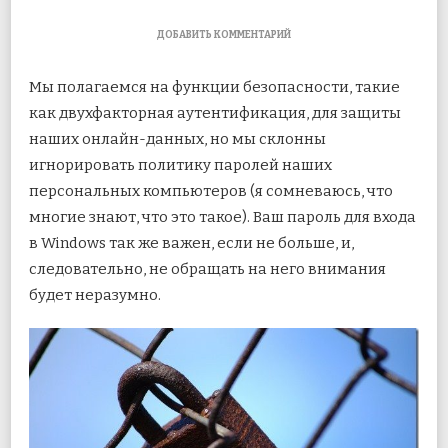
К
ДОБАВИТЬ КОММЕНТАРИЙ
ЗАПИСИ
КАК
Мы полагаемся на функции безопасности, такие
ПРИМЕНИТЬ
ПОЛИТИКУ
как двухфакторная аутентификация, для защиты
БЕЗОПАСНОСТИ
наших онлайн-данных, но мы склонны
ПАРОЛЕЙ
В
игнорировать политику паролей наших
WINDOWS
7
персональных компьютеров (я сомневаюсь, что
И
многие
знают, что это такое). Ваш пароль для входа
8
в Windows так же важен, если не больше, и,
следовательно, не обращать на него внимания
будет неразумно.