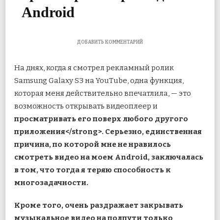
Android
К
ДОБАВИТЬ КОММЕНТАРИЙ
ЗАПИСИ
КАК
На днях, когда я смотрел рекламный ролик
РАБОТАТЬ
В
Samsung Galaxy S3 на YouTube, одна функция,
МНОГОЗАДАЧНОМ
которая меня действительно впечатлила, — это
РЕЖИМЕ
ВО
возможность открывать видеоплеер и
ВРЕМЯ
ПРОСМОТРА
просматривать его поверх любого другого
ВИДЕО
приложения<
/strong>. Серьезно, единственная
НА
ANDROID
причина, по которой мне не нравилось
смотреть видео на моем Android, заключалась
в том, что тогда я теряю способность к
многозадачности.
Кроме того, очень раздражает закрывать
музыкальное видео на полпути только