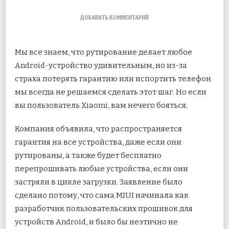
К
ДОБАВИТЬ КОММЕНТАРИЙ
ЗАПИСИ
КАК
РУТИРОВАТЬ
Мы все знаем, что рутирование делает любое
И
УДАЛЯТЬ
Android-устройство удивительным, но из-за
XIAOMI
страха потерять гарантию или испортить телефон
MI
4
мы всегда не решаемся сделать этот шаг. Но если
–
вы пользователь Xiaomi, вам нечего бояться.
РУКОВОДЯЩАЯ
ТЕХНИКА
Компания объявила, что распространяется
гарантия на все устройства, даже если они
рутированы, а также будет бесплатно
перепрошивать любые устройства, если они
застряли в цикле загрузки. Заявление было
сделано потому, что сама MIUI начинала как
разработчик пользовательских прошивок для
устройств Android, и было бы неэтично не