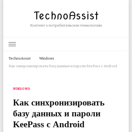
TechnoAssist
Контент о потребительских технологиях
TechnoAssist
Windows
Как синхронизировать базу данных и пароли KeePass с Android
WINDOWS
Как синхронизировать
базу данных и пароли
KeePass с Android