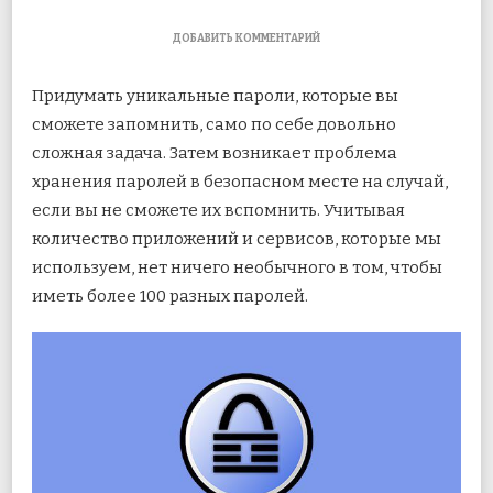
К
ДОБАВИТЬ КОММЕНТАРИЙ
ЗАПИСИ
КАК
Придумать уникальные пароли, которые вы
СИНХРОНИЗИРОВАТЬ
БАЗУ
сможете запомнить, само по себе довольно
ДАННЫХ
сложная задача. Затем возникает проблема
И
ПАРОЛИ
хранения паролей в безопасном месте на случай,
KEEPASS
С
если вы не сможете их вспомнить. Учитывая
ANDROID
количество приложений и сервисов, которые мы
используем, нет ничего необычного в том, чтобы
иметь более 100 разных паролей.