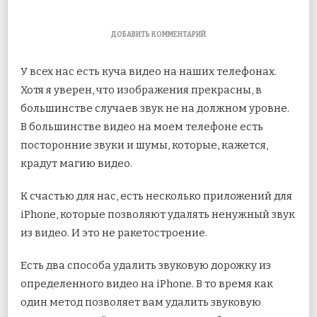
К
ДОБАВИТЬ КОММЕНТАРИЙ
ЗАПИСИ
ЛУЧШИЕ
У всех нас есть куча видео на наших телефонах.
ПРИЛОЖЕНИЯ
ДЛЯ
Хотя я уверен, что изображения прекрасны, в
УДАЛЕНИЯ
большинстве случаев звук не на должном уровне.
АУДИО
ИЗ
В большинстве видео на моем телефоне есть
ВИДЕО
НА
посторонние звуки и шумы, которые,
кажется,
ANDROID
крадут магию видео.
И
IPHONE
К счастью для нас, есть несколько приложений для
iPhone, которые позволяют удалять ненужный звук
из видео. И это не ракетостроение.
Есть два способа удалить звуковую дорожку из
определенного видео на iPhone. В то время как
один метод позволяет вам удалить звуковую