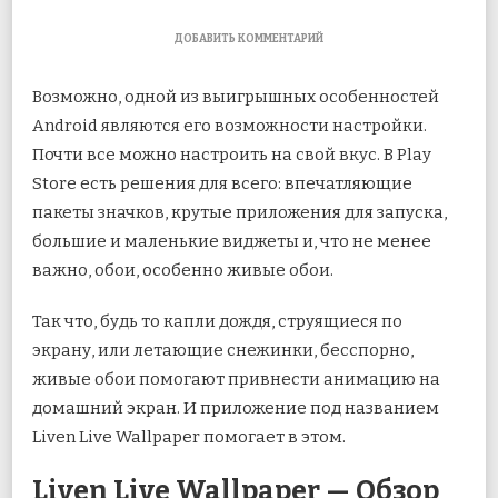
К
ДОБАВИТЬ КОММЕНТАРИЙ
ЗАПИСИ
НАСТРОЙТЕ
Возможно, одной из выигрышных особенностей
СВОИ
СОБСТВЕННЫЕ
Android являются его возможности настройки.
ЖИВЫЕ
Почти все можно настроить на свой вкус. В Play
ОБОИ
ДЛЯ
Store есть решения для всего: впечатляющие
ANDROID
пакеты значков, крутые приложения для запуска,
большие и маленькие виджеты и, что не менее
важно, обои, особенно живые обои.
Так что, будь то капли дождя, струящиеся по
экрану, или летающие снежинки, бесспорно,
живые обои помогают привнести анимацию на
домашний экран. И приложение под названием
Liven Live Wallpaper помогает в этом.
Liven Live Wallpaper — Обзор