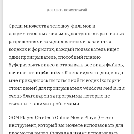
К
ДОБАВИТЬ КОММЕНТАРИЙ
ЗАПИСИ
ОБЗОР
Среди множества телешоу, фильмов и
GOM
MEDIA
документальных фильмов, доступных в различных
PLAYER
разрешениях и закодированных в различных
ДЛЯ
WINDOWS
кодеках и форматах, каждый пользователь ищет
ДЛЯ
ПРОСМОТРА
один проигрыватель, способный плавно
ВИДЕО
буферизовать видео и открывать все виды файлов,
начиная от .
mp4
к
.mkv
с. Я ненавидел те дни, когда
мне приходилось пытаться найти кодек (который
стоил денег) для проигрывателя Windows Media, и я
очень благодарен за программы, которые не
связаны с такими проблемами.
GOM Player (Gretech Online Movie Player) — это
инструмент, который вы можете использовать для
просмотра видео. Сначала я начал использовать