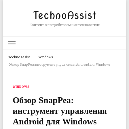
TechnoAssist
Контент о потребительских технологиях
TechnoAssist
Windows
Обзор SnapPea: инструмент управления Android для Windows
WINDOWS
Обзор SnapPea:
инструмент управления
Android для Windows