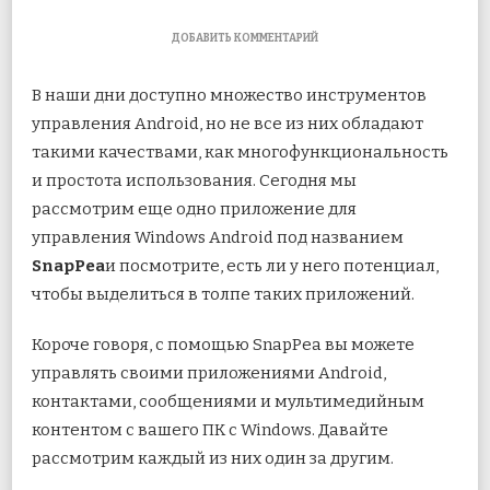
К
ДОБАВИТЬ КОММЕНТАРИЙ
ЗАПИСИ
ОБЗОР
В наши дни доступно множество инструментов
SNAPPEA:
ИНСТРУМЕНТ
управления Android, но не все из них обладают
УПРАВЛЕНИЯ
такими качествами, как многофункциональность
ANDROID
ДЛЯ
и простота использования. Сегодня мы
WINDOWS
рассмотрим еще одно приложение для
управления
Windows Android под названием
SnapPea
и посмотрите, есть ли у него потенциал,
чтобы выделиться в толпе таких приложений.
Короче говоря, с помощью SnapPea вы можете
управлять своими приложениями Android,
контактами, сообщениями и мультимедийным
контентом с вашего ПК с Windows. Давайте
рассмотрим каждый из них один за другим.