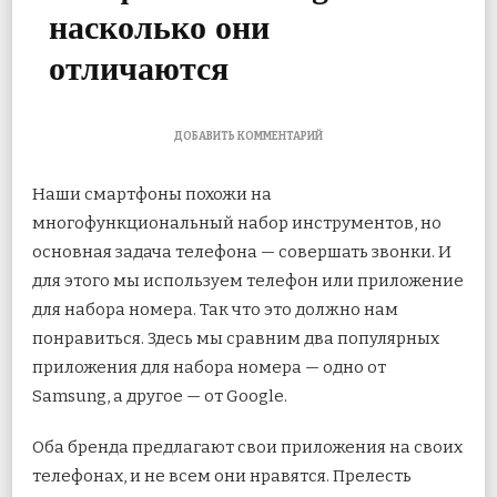
насколько они
отличаются
К
ДОБАВИТЬ КОММЕНТАРИЙ
ЗАПИСИ
ПРИЛОЖЕНИЕ
Наши смартфоны похожи на
ДЛЯ
ТЕЛЕФОНА
многофункциональный набор инструментов, но
GOOGLE
основная задача телефона — совершать звонки. И
И
ПРИЛОЖЕНИЕ
для этого мы используем телефон или приложение
ДЛЯ
ТЕЛЕФОНА
для набора номера. Так что это должно нам
SAMSUNG:
понравиться. Здесь мы сравним два популярных
НАСКОЛЬКО
ОНИ
приложения для набора номера — одно от
ОТЛИЧАЮТСЯ
Samsung, а другое — от Google.
Оба бренда предлагают свои приложения на своих
телефонах, и не всем они нравятся. Прелесть