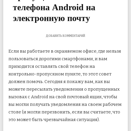
телефона Android на
электронную почту
К
ДОБАВИТЬ КОММЕНТАРИЙ
ЗАПИСИ
[QUICK
Если вы работаете в охраняемом офисе, где нельзя
TIP]
ПЕРЕАДРЕСАЦИЯ
пользоваться дорогими смартфонами, и вам
СВЕДЕНИЙ
приходится оставлять свой телефон на
О
ПРОПУЩЕННЫХ
контрольно-пропускном пункте, то этот совет
ВЫЗОВАХ
С
должен помочь. Сегодня я покажу вам, как вы
ТЕЛЕФОНА
можете пересылать уведомления о пропущенных
ANDROID
НА
вызовах с Android на свой почтовый ящик, чтобы
ЭЛЕКТРОННУЮ
вы могли получать уведомления на своем рабочем
ПОЧТУ
столе (и могли перезвонить, если вы считаете, что
это может быть чрезвычайная ситуация).