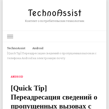
TechnoAssist
Контент о потребительских технологиях
TechnoAssist
Android
[Quick Tip] Переадресация сведений о пропущенных вызовах с
телефона Android на электронную почту
ANDROID
[Quick Tip]
Переадресация сведений о
пропущенных вызовах с