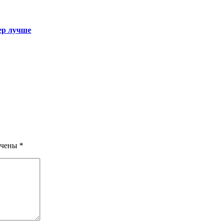
жер лучше
ечены
*