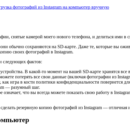
грузка фотографий из Instagram на компьютер вручную
афии, снятые камерой моего нового телефона, и делиться ими в с
 они обычно сохраняются на SD-карте. Даже те, которые вы ожив
 копию своих фотографий в Instagram.
ки следующих фактов:
 устройства. В какой-то момент на вашей SD-карте хранятся все 
ожете потерять все свои данные (включая фотографии из Instagr
ет, как игра в кости политики конфиденциальности повернется дл
ram — разумный шаг.
значает, что вы всегда можете показать свою работу в Instagram
то сделать резервную копию фотографий из Instagram — отличная 
компьютер