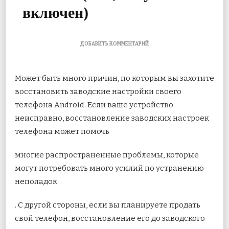
включен)
К
ДОБАВИТЬ КОММЕНТАРИЙ
ЗАПИСИ
СБРОС
К
Может быть много причин, по которым вы захотите
ЗАВОДСКИМ
НАСТРОЙКАМ
восстановить заводские настройки своего
ТЕЛЕФОНА
телефона Android. Если ваше устройство
ANDROID
(ICS,
неисправно, восстановление заводских настроек
JELLY
телефона может помочь
BEAN
ВКЛЮЧЕН)
многие
распространенные проблемы, которые
могут потребовать много усилий по устранению
неполадок
. С другой стороны, если вы планируете продать
свой телефон, восстановление его до заводского