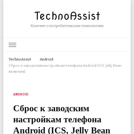
TechnoAssist
Контент о потребительских технологиях
TechnoAssist
Android
Сброс к заводским настройкам телефона Android (ICS, Jelly Bean
включен)
ANDROID
Сброс к заводским
настройкам телефона
Android (ICS, Jelly Bean