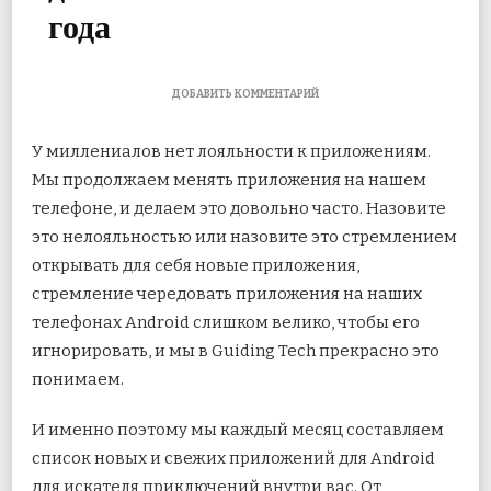
года
К
ДОБАВИТЬ КОММЕНТАРИЙ
ЗАПИСИ
ТОП-10
У миллениалов нет лояльности к приложениям.
ЛУЧШИХ
НОВЫХ
Мы продолжаем менять приложения на нашем
И
телефоне, и делаем это довольно часто. Назовите
БЕСПЛАТНЫХ
ПРИЛОЖЕНИЙ
это нелояльностью или назовите это стремлением
ДЛЯ
ANDROID
открывать для себя новые
приложения,
ЗА
стремление чередовать приложения на наших
ИЮЛЬ
2019
телефонах Android слишком велико, чтобы его
ГОДА
игнорировать, и мы в Guiding Tech прекрасно это
понимаем.
И именно поэтому мы каждый месяц составляем
список новых и свежих приложений для Android
для искателя приключений внутри вас. От