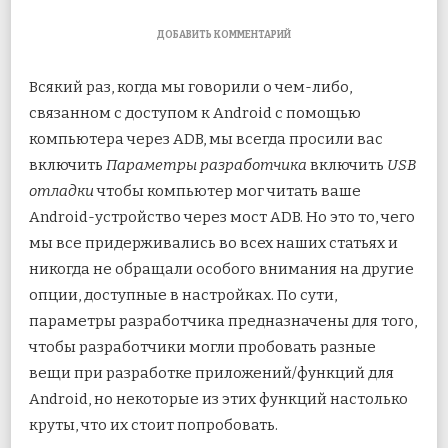
К
ДОБАВИТЬ КОММЕНТАРИЙ
ЗАПИСИ
ТОП
Всякий раз, когда мы говорили о чем-либо,
5
СКРЫТЫХ
связанном с доступом к Android с помощью
ФУНКЦИЙ
компьютера через ADB, мы всегда просили вас
ANDROID
ДЛЯ
включить
Параметры разработчика
включить
USB
РАЗРАБОТЧИКОВ
отладки
чтобы компьютер мог читать ваше
Android-устройство через мост ADB. Но это то, чего
мы все придерживались во всех наших статьях и
никогда не обращали особого внимания на другие
опции, доступные в настройках. По сути,
параметры разработчика предназначены для того,
чтобы разработчики могли пробовать разные
вещи при разработке приложений/функций для
Android, но некоторые из этих функций настолько
круты, что их стоит попробовать.