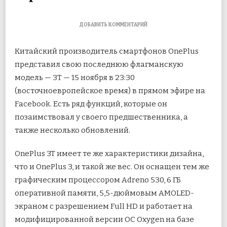
К
ДОБАВИТЬ КОММЕНТАРИЙ
ЗАПИСИ
ВОТ
Китайский производитель смартфонов OnePlus
ЧТО
НОВОГО
представил свою последнюю флагманскую
В
модель — 3T — 15 ноября в 23:30
ONEPLUS
3T:
(восточноевропейское время) в прямом эфире на
4
ОБНОВЛЕНИЯ
Facebook. Есть ряд функций, которые он
ПО
позаимствовал у своего
предшественника, а
СРАВНЕНИЮ
С
также несколько обновлений.
ONEPLUS
3
OnePlus 3T имеет те же характеристики дизайна,
что и OnePlus 3, и такой же вес. Он оснащен тем же
графическим процессором Adreno 530, 6 ГБ
оперативной памяти, 5,5-дюймовым AMOLED-
экраном с разрешением Full HD и работает на
модифицированной версии ОС Oxygen на базе