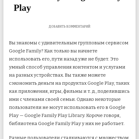
Play
К
ДОБАВИТЬ КОММЕНТАРИЙ
ЗАПИСИ
10
Вы знакомы с удивительным групповым сервисом
ЛУЧШИХ
СПОСОБОВ
Google Family? Как только вы начнете
ИСПРАВИТЬ
использовать его, пути назад уже не будет. Это
НЕРАБОТАЮЩУЮ
БИБЛИОТЕКУ
умный способ управления контентом и услугами
GOOGLE
FAMILY
на разных устройствах. Вы также можете
PLAY
сэкономить деньги на продуктах Google Play, таких
как приложения, игры, фильмы и т. д., поделившись
ими с членами своей семьи. Однако некоторые
пользователи не могут использовать его в Google
Play — Google Family Play Library. Короче говоря,
библиотека Google Family Play у них не работает.
Разные пользователи сталкиваются с множеством