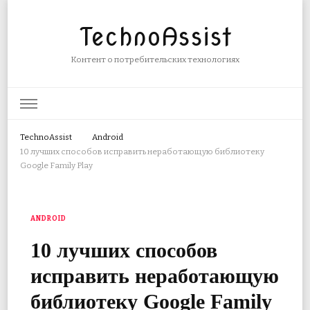
TechnoAssist
Контент о потребительских технологиях
TechnoAssist
Android
10 лучших способов исправить неработающую библиотеку
Google Family Play
ANDROID
10 лучших способов
исправить неработающую
библиотеку Google Family