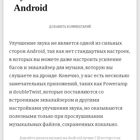
Android
К
ДОБАВИТЬ КОММЕНТАРИЙ
ЗАПИСИ
2
Улучшение звука не является одной из сильных
ПРИЛОЖЕНИЯ
ДЛЯ
сторон Android, так как нет стандартных настроек,
УЛУЧШЕНИЯ
в которых вы можете даже настроить усиление
ВАШЕГО
МУЗЫКАЛЬНОГО
басов и эквалайзер для музыки, которую вы
ОПЫТА
НА
слушаете на дроиде. Конечно, у нас есть
несколько
ANDROID
замечательных приложений, таких как Poweramp
и doubleTwist, которые поставляются со
встроенным эквалайзером и другими
настройками улучшения звука, но оказываются
полезными только при прослушивании
музыкальных файлов, сохраненных локально.
Давайте делать музыку на Android лучше | Шаттерсток