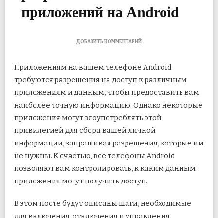
приложений на Android
К
ДОБАВИТЬ КОММЕНТАРИЙ
ЗАПИСИ
КАК
Приложениям на вашем телефоне Android
ВКЛЮЧИТЬ,
ОТКЛЮЧИТЬ
требуются разрешения на доступ к различным
И
приложениям и данным, чтобы предоставить вам
УПРАВЛЯТЬ
РАЗРЕШЕНИЯМИ
наиболее точную информацию. Однако некоторые
ПРИЛОЖЕНИЙ
НА
приложения могут злоупотреблять этой
ANDROID
привилегией для сбора вашей личной
информации, запрашивая разрешения, которые им
не нужны. К счастью, все телефоны Android
позволяют вам контролировать, к каким данным
приложения могут получить доступ.
В этом посте будут описаны шаги, необходимые
для включения, отключения и управления