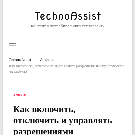
TechnoAssist
Контент о потребительских технологиях
TechnoAssist
Android
Как включить, отключить и управлять разрешениями приложений
на Android
ANDROID
Как включить,
отключить и управлять
разрешениями