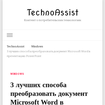
TechnoAssist
Контент о потребительских технологиях
TechnoAssist
Windows
3 лучших способа преобразовать документ Microsoft Word в
презентацию PowerPoint
WINDOWS
3 лучших способа
преобразовать документ
Microsoft Word в