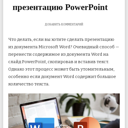
презентацию PowerPoint
К
ДОБАВИТЬ КОММЕНТАРИЙ
ЗАПИСИ
3
Что делать, если вы хотите сделать презентацию
ЛУЧШИХ
СПОСОБА
из документа Microsoft Word? Очевидный способ —
ПРЕОБРАЗОВАТЬ
перенести содержимое из документа Word на
ДОКУМЕНТ
MICROSOFT
слайд PowerPoint, скопировав и вставив текст.
WORD
В
Однако этот процесс может быть утомительным,
ПРЕЗЕНТАЦИЮ
особенно если документ Word содержит большое
POWERPOINT
количество текста.