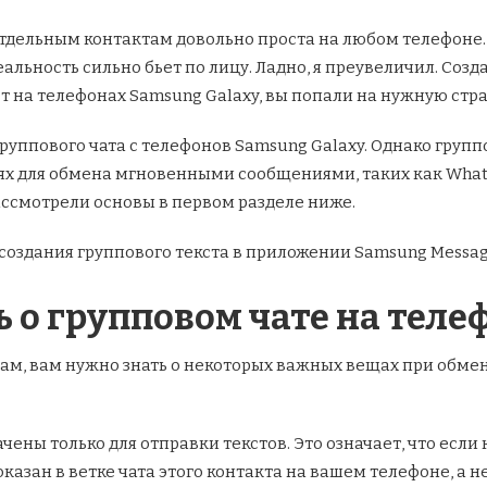
дельным контактам довольно проста на любом телефоне. Н
еальность сильно бьет по лицу. Ладно, я преувеличил.
Созда
ст на телефонах Samsung Galaxy, вы попали на нужную стр
уппового чата с телефонов Samsung Galaxy. Однако группо
иях для обмена мгновенными сообщениями, таких как Whats
ассмотрели основы в первом разделе ниже.
создания группового текста в приложении Samsung Messag
ь о групповом чате на тел
ам, вам нужно знать о некоторых важных вещах при обм
ены только для отправки текстов. Это означает, что если
показан в ветке чата этого контакта на вашем телефоне, а 