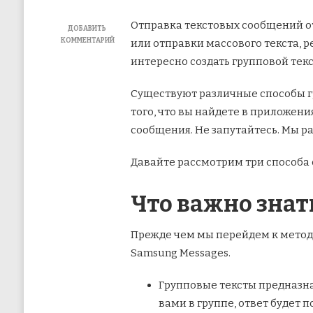
Отправка текстовых сообщений от
ДОБАВИТЬ
КОММЕНТАРИЙ
или отправки массового текста, р
К
интересно создать групповой тек
ЗАПИСИ
3
ЛУЧШИХ
Существуют различные способы гр
СПОСОБА
того, что вы найдете в приложен
СОЗДАТЬ
ГРУППОВОЙ
сообщения. Не запутайтесь. Мы р
ТЕКСТ
НА
ТЕЛЕФОНАХ
Давайте рассмотрим три способа 
SAMSUNG
Что важно знат
Прежде чем мы перейдем к метод
Samsung Messages.
Групповые тексты предназнач
вами в группе, ответ будет 