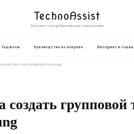
TechnoAssist
Контент о потребительских технологиях
Гаджеты
Руководства по покупке
Интернет и социа
пповой текст на телефонах Samsung
а создать групповой 
ung