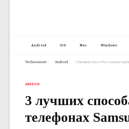
Android
iOS
Mac
Windows
TechnoAssist
Android
3 лучших способа создать гру
ANDROID
3 лучших способ
телефонах Sams