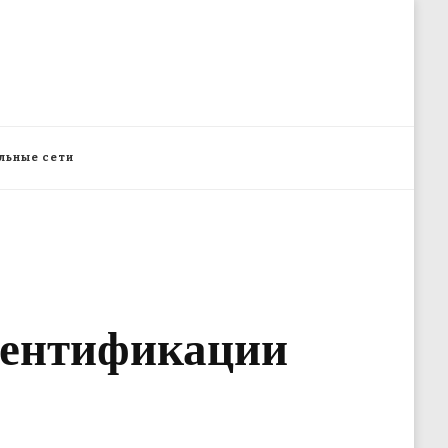
льные сети
дентификации