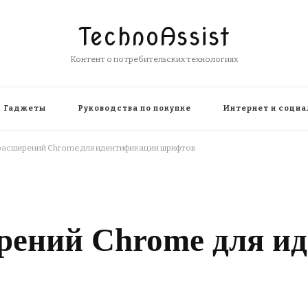
TechnoAssist
Контент о потребительских технологиях
Гаджеты
Руководства по покупке
Интернет и социа
 расширений Chrome для идентификации шрифтов
рений Chrome для и