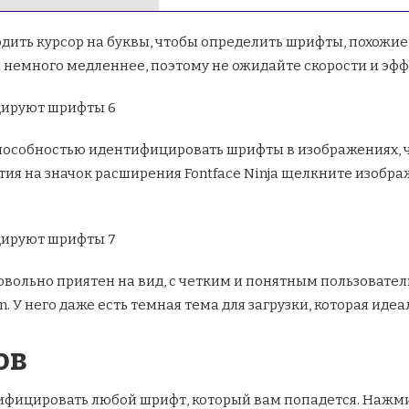
одить курсор на буквы, чтобы определить шрифты, похожие
 немного медленнее, поэтому не ожидайте скорости и эфф
 способностью идентифицировать шрифты в изображениях, 
ия на значок расширения Fontface Ninja щелкните изображ
 довольно приятен на вид, с четким и понятным пользова
n. У него даже есть темная тема для загрузки, которая ид
ов
нтифицировать любой шрифт, который вам попадется. Нажм