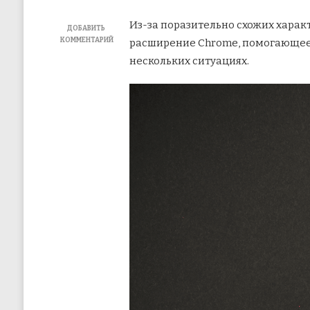
Из-за поразительно схожих хара
ДОБАВИТЬ
КОММЕНТАРИЙ
расширение Chrome, помогающе
К
нескольких ситуациях.
ЗАПИСИ
5
ЛУЧШИХ
РАСШИРЕНИЙ
CHROME
ДЛЯ
ИДЕНТИФИКАЦИИ
ШРИФТОВ