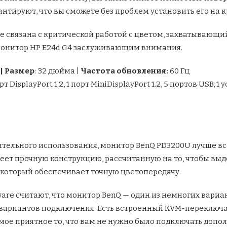
рантируют, что вы сможете без проблем установить его на
не связана с критической работой с цветом, захватывающи
монитор HP E24d G4 заслуживающим внимания.
| Размер
: 32 дюйма |
Частота обновления:
60 Гц
рт DisplayPort 1.2, 1 порт MiniDisplayPort 1.2, 5 портов USB,
ительного использования, монитор BenQ PD3200U лучше вс
ет прочную конструкцию, рассчитанную на то, чтобы выд
который обеспечивает точную цветопередачу.
are считают, что монитор BenQ — один из немногих вариан
 вариантов подключения. Есть встроенный KVM-переключа
мое приятное то, что вам не нужно было подключать допол