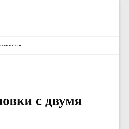
льные сети
новки с двумя