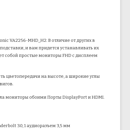
onic VA2256-MHD_H2. В отличие от других в
 подставки, и вам придется устанавливать их
яет собой простые мониторы FHD с дисплеем
сть цветопередачи на высоте, а широкие углы
вигов.
ла мониторы обоими Порты DisplayPort и HDMI.
underbolt 3.0, 1 аудиоразъем 3,5 мм