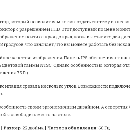
тор, который позволит вам легко создать систему из неск
нитор с разрешением FHD. Этот доступный по цене монит
бражение почти от края до края, когда вы ставите два дисп
8 градусов, что означает, что вы можете работать без иск
тойное качество изображения. Панель IPS обеспечивает на
 цветовой гаммы NTSC. Однако особенностью, которая отл
вления 75 Гц.
 компания срезала несколько углов. Возможности подключе
о.
особенность своим эргономичным дизайном. А отверстия 
тобы освободить место на столе.
)
|
Размер
: 22 дюйма
|
Частота обновления:
60 Гц