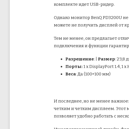
комплекте идет USB-ридер.
Однако монитор BenQ PD3200U не 
можете не получить дисплей от кр
Тем не менее, он предлагает отл
подключения и функции гарантир
Разрешение
: |
Размер
: 23,8
Порты:
1 х DisplayPort 1.4, 1 
Веса
: Да (100×100 мм)
И последнее, но не менее важное:
четким и четким дисплеем. Этот 
позволяет удобно работать с нес