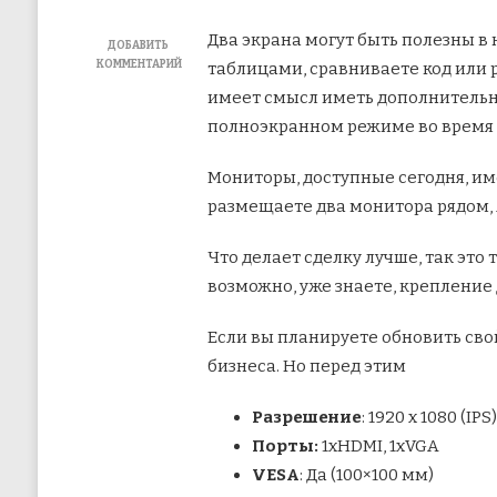
Два экрана могут быть полезны в 
ДОБАВИТЬ
КОММЕНТАРИЙ
таблицами, сравниваете код или 
К
имеет смысл иметь дополнительн
ЗАПИСИ
6
полноэкранном режиме во время 
ЛУЧШИХ
БИЗНЕС-
Мониторы, доступные сегодня, им
МОНИТОРОВ
ДЛЯ
размещаете два монитора рядом,
УСТАНОВКИ
С
ДВУМЯ
Что делает сделку лучше, так это
МОНИТОРАМИ
возможно, уже знаете, крепление
Если вы планируете обновить св
бизнеса. Но перед этим
Разрешение
: 1920 x 1080 (IPS
Порты:
1xHDMI, 1xVGA
VESA
: Да (100×100 мм)