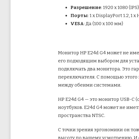
Разрешение
: 1920 x 1080 (IPS)
Порты
: 1 х DisplayPort 1.2, 1 
VESA
: Да (100 х 100 мм)
Монитор HP E24d G4 может не име
его подходящим выбором для уста
подключать два монитора. Это гар
переключателя. С помощью этого
между обеими системами.
HP E24d G4 — это монитор USB-C 
ноутбуков. E24d G4 может не имет
пространства NTSC.
С точки зрения эргономики он тож
высоту по вашему усмотрению. И 