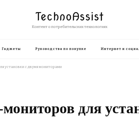
TechnoAssist
Контент о потребительских технологиях
Гаджеты
Руководства по покупке
Интернет и социа
ля установки с двумя мониторами
-мониторов для уста