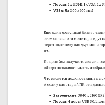
Порты:
1 х HDMI, 1 х VGA. 1 х 
VESA
: Да (100 х 100 мм)
Еще один доступный бизнес-монит
этом списке, эти мониторы идут п
через подставку для двух монито
IPS.
По цене (вы получаете два диспл
обзора позволяют видеть изображ
Что касается подключения, вы по
А если у вас старый ПК, эти дисп
Разрешение
: 3840 x 2160 (IPS
Порты:
4 порта USB 3.0, 1 пор