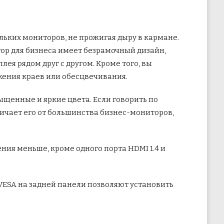
ольких мониторов, не прожигая дыру в кармане.
ор для бизнеса имеет безрамочный дизайн,
лея рядом друг с другом. Кроме того, вы
ажения краев или обесцвечивания.
сыщенные и яркие цвета. Если говорить по
ичает его от большинства бизнес-мониторов,
ния меньше, кроме одного порта HDMI 1.4 и
VESA на задней панели позволяют установить