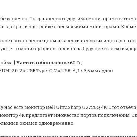
безупречен. По сравнению с другими мониторами в этом с
ая до края в настройке с несколькими мониторами. Кроме т
ичное соотношение цены и качества, если вы ищете долг
уют, что монитор ориентирован на будущее и легко выде
 дюйма |
Частота обновления:
60 Гц
х HDMI 2.0, 2 х USB Type-C, 2 х USB-A, 1 х 3,5 мм аудио
 у нас есть монитор Dell UltraSharp U2720Q 4K. Этот отве
монитор 4K предлагает множество портов подключения. Эк
колькими окнами одновременно.