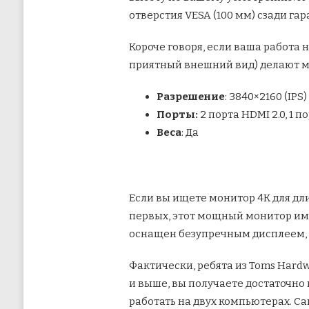
отверстия VESA (100 мм) сзади га
Короче говоря, если ваша работа 
приятный внешний вид) делают 
Разрешение
: 3840×2160 (IPS)
Порты:
2 порта HDMI 2.0, 1 по
Веса
: Да
Если вы ищете монитор 4K для дл
первых, этот мощный монитор име
оснащен безупречным дисплеем, 
Фактически, ребята из Toms Hardw
и выше, вы получаете достаточно
работать на двух компьютерах. Са