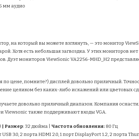
3,5 мм аудио
ор, на который вы можете взглянуть, — это монитор ViewS
арой. Хотя есть небольшая загвоздка. У этих мониторов нет
ров. Дуэт мониторов ViewSonic VA2256-MHD_H2 представл
ея по цене, помните?) дисплей довольно приличный. Точно
ение целиком без каких-либо искажений или цветовых сд
лучаете довольно приличный диапазон. Компания оснасти
леи Viewsonic также поддерживают входы VGA.
)
|
Размер
: 32 дюйма |
Частота обновления:
80 Гц
т USB 3.0, 2 порта HDMI 2.0, 1 порт DisplayPort 1.2, 2 порта Th