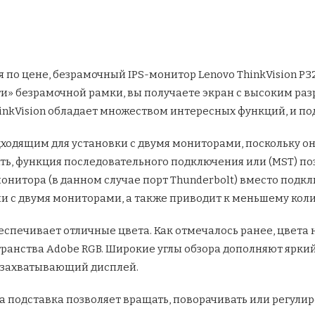
 по цене, безрамочный IPS-монитор Lenovo ThinkVision P3
и» безрамочной рамки, вы получаете экран с высоким раз
inkVision обладает множеством интересных функций, и под
дходящим для установки с двумя мониторами, поскольку о
ть, функция последовательного подключения или (MST) по
онитора (в данном случае порт Thunderbolt) вместо подк
 с двумя мониторами, а также приводит к меньшему коли
обеспечивает отличные цвета. Как отмечалось ранее, цвет
ранства Adobe RGB. Широкие углы обзора дополняют яркий 
е захватывающий дисплей.
а подставка позволяет вращать, поворачивать или регулир