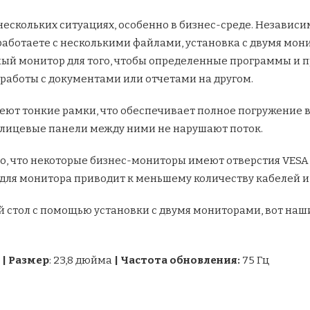
нескольких ситуациях, особенно в бизнес-среде. Независи
работаете с несколькими файлами, установка с двумя
мони
ый монитор для того, чтобы определенные программы и 
работы с документами или отчетами на другом.
еют тонкие рамки, что обеспечивает полное погружение в 
 лицевые панели между ними не нарушают поток.
 то, что некоторые бизнес-мониторы имеют отверстия VESA
 для монитора приводит к меньшему количеству кабелей и
ой стол с помощью установки с двумя мониторами, вот на
)
|
Размер
: 23,8 дюйма
|
Частота обновления:
75 Гц