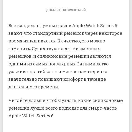
К
ДОБАВИТЬ КОММЕНТАРИЙ
ЗАПИСИ
6
Все владельцы умных часов Apple Watch Series 6
ЛУЧШИХ
СМЕННЫХ
знают, что стандартный ремешок через некоторое
СИЛИКОНОВЫХ
время изнашивается. К счастью, его можно
РЕМЕШКОВ
APPLE
заменить. Существуют десятки сменных
WATCH
SERIES
ремешков, и силиконовые ремешки являются
6
одними из
самых популярных. За ними легко
ухаживать, а гибкость и мягкость материала
значительно повышают комфорт в течение
длительного времени.
Читайте дальше, чтобы узнать, какие силиконовые
ремешки лучше всего подходят для смарт-часов
Apple Watch Series 6.