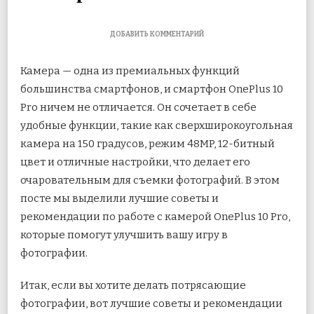
К
ДОБАВИТЬ КОММЕНТАРИЙ
ЗАПИСИ
6
Камера — одна из премиальных функций
ЛУЧШИХ
СОВЕТОВ
большинства смартфонов, и смартфон OnePlus 10
И
Pro ничем не отличается. Он сочетает в себе
РЕКОМЕНДАЦИЙ
ПО
удобные функции, такие как сверхширокоугольная
РАБОТЕ
С
камера на 150 градусов, режим 48MP, 12-битный
КАМЕРОЙ
цвет и
отличные настройки, что делает его
ONEPLUS
10
очаровательным для съемки фотографий. В этом
PRO
посте мы выделили лучшие советы и
рекомендации по работе с камерой OnePlus 10 Pro,
которые помогут улучшить вашу игру в
фотографии.
Итак, если вы хотите делать потрясающие
фотографии, вот лучшие советы и рекомендации