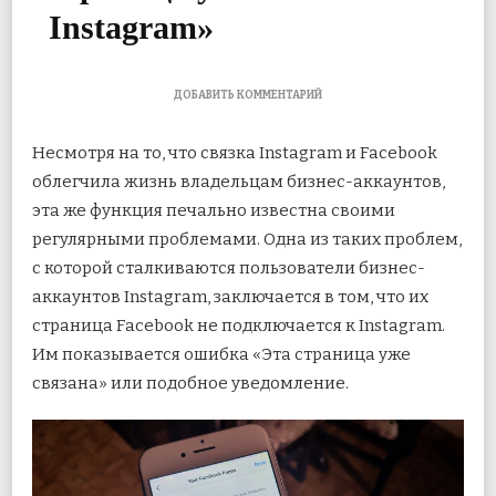
Instagram»
К
ДОБАВИТЬ КОММЕНТАРИЙ
ЗАПИСИ
7
Несмотря на то, что связка Instagram и Facebook
ЛУЧШИХ
СПОСОБОВ
облегчила жизнь владельцам бизнес-аккаунтов,
ИСПРАВИТЬ
эта же функция печально известна своими
ОШИБКУ
«ЭТА
регулярными проблемами. Одна из таких проблем,
СТРАНИЦА
УЖЕ
с которой сталкиваются пользователи
бизнес-
СВЯЗАНА
аккаунтов Instagram, заключается в том, что их
С
INSTAGRAM»
страница Facebook не подключается к Instagram.
Им показывается ошибка «Эта страница уже
связана» или подобное уведомление.