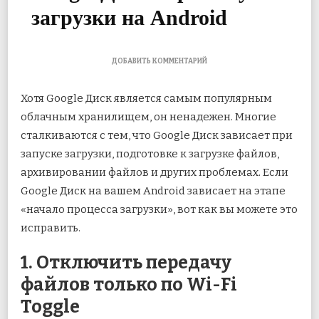
загрузки на Android
К
ДОБАВИТЬ КОММЕНТАРИЙ
ЗАПИСИ
9
Хотя Google Диск является самым популярным
ЛУЧШИХ
СПОСОБОВ
облачным хранилищем, он ненадежен. Многие
ИСПРАВИТЬ
сталкиваются с тем, что Google Диск зависает при
ЗАВИСАНИЕ
GOOGLE
запуске загрузки, подготовке к загрузке файлов,
ДИСКА
ПРИ
архивировании файлов и других проблемах.
Если
ЗАПУСКЕ
Google Диск на вашем Android зависает на этапе
ЗАГРУЗКИ
НА
«начало процесса загрузки», вот как вы можете это
ANDROID
исправить.
1. Отключить передачу
файлов только по Wi-Fi
Toggle