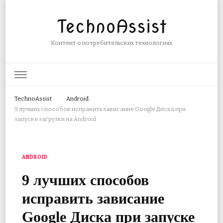
TechnoAssist
Контент о потребительских технологиях
TechnoAssist
Android
9 лучших способов исправить зависание Google Диска при
запуске загрузки на Android
ANDROID
9 лучших способов
исправить зависание
Google Диска при запуске