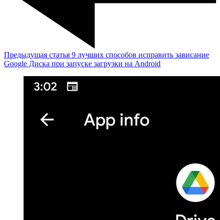
Предыдущая статья
9 лучших способов исправить зависание
Google Диска при запуске загрузки на Android