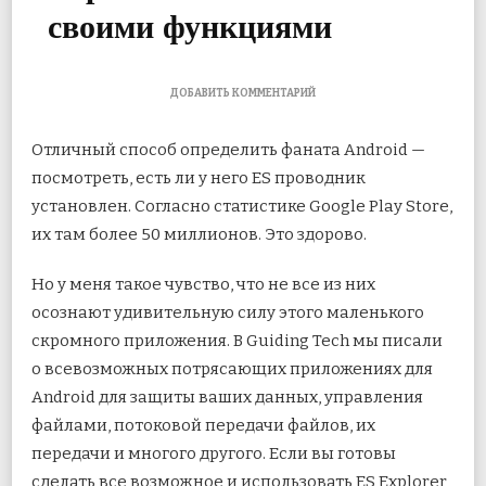
своими функциями
К
ДОБАВИТЬ КОММЕНТАРИЙ
ЗАПИСИ
9
Отличный способ определить фаната Android —
ПРИЛОЖЕНИЙ
ДЛЯ
посмотреть, есть ли у него ES проводник
ANDROID,
установлен. Согласно статистике Google Play Store,
КОТОРЫЕ
ES
их там более 50 миллионов. Это здорово.
FILE
EXPLORER
МОЖЕТ
Но у меня такое чувство, что не все из них
ЗАМЕНИТЬ
осознают
удивительную силу этого маленького
СВОИМИ
ФУНКЦИЯМИ
скромного приложения. В Guiding Tech мы писали
о всевозможных потрясающих приложениях для
Android для защиты ваших данных, управления
файлами, потоковой передачи файлов, их
передачи и многого другого. Если вы готовы
сделать все возможное и использовать ES Explorer,