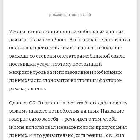
К
ДОБАВИТЬ КОММЕНТАРИЙ
ЗАПИСИ
ЧТО
У меня нет неограниченных мобильных данных
ТАКОЕ
РЕЖИМ
для игры на моем iPhone. Это означает, что я всегда
НИЗКОГО
опасаюсь превысить лимит и понести большие
ОБЪЕМА
ДАННЫХ
расходы со стороны оператора мобильной связи.
В
IOS
поставщик услуг. Поэтому постоянный
13
микроконтроль за использованием мобильных
И
СТОИТ
данных часто становится настоящим фактором
ЛИ
разочарования.
ЕГО
ИСПОЛЬЗОВАТЬ
Однако iOS 13 изменила все это благодаря новому
режиму низкого потребления данных. Название
говорит само за себя — речь идет о том, чтобы
iPhone использовал меньше полосы пропускания
данных. И что удивительно, хотя режим Low Data