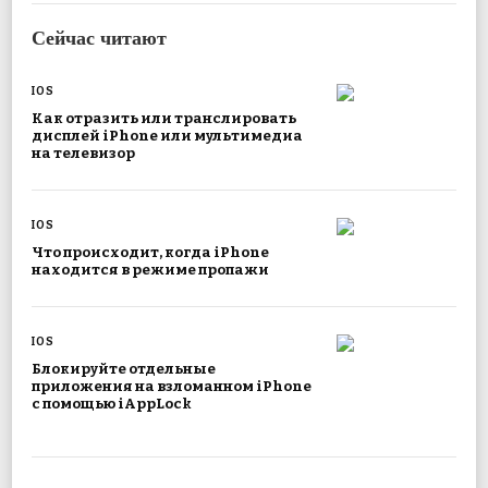
Сейчас читают
IOS
Как отразить или транслировать
дисплей iPhone или мультимедиа
на телевизор
IOS
Что происходит, когда iPhone
находится в режиме пропажи
IOS
Блокируйте отдельные
приложения на взломанном iPhone
с помощью iAppLock