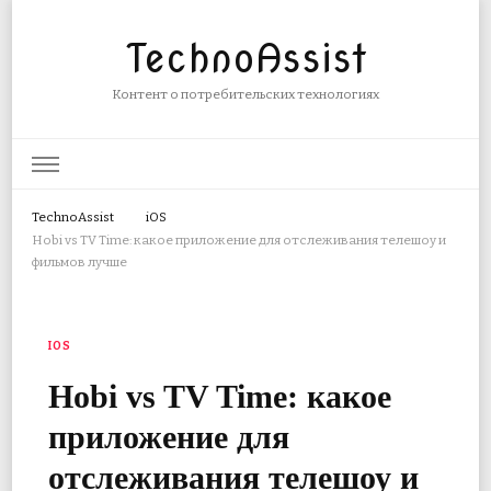
TechnoAssist
Контент о потребительских технологиях
TechnoAssist
iOS
Hobi vs TV Time: какое приложение для отслеживания телешоу и
фильмов лучше
IOS
Hobi vs TV Time: какое
приложение для
отслеживания телешоу и