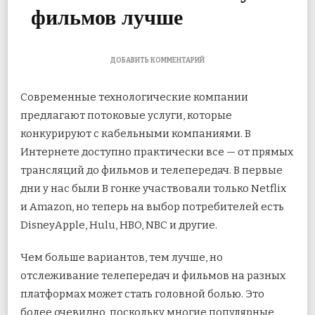
фильмов лучше
К
ДОБАВИТЬ КОММЕНТАРИЙ
ЗАПИСИ
HOBI
Современные технологические компании
VS
TV
предлагают потоковые услуги, которые
TIME:
конкурируют с кабельными компаниями. В
КАКОЕ
ПРИЛОЖЕНИЕ
Интернете доступно практически все — от прямых
ДЛЯ
ОТСЛЕЖИВАНИЯ
трансляций до фильмов и телепередач. В первые
ТЕЛЕШОУ
дни у нас были
В гонке участвовали только Netflix
И
ФИЛЬМОВ
и Amazon, но теперь на выбор потребителей есть
ЛУЧШЕ
DisneyApple, Hulu, HBO, NBC и другие.
Чем больше вариантов, тем лучше, но
отслеживание телепередач и фильмов на разных
платформах может стать головной болью. Это
более очевидно, поскольку многие популярные