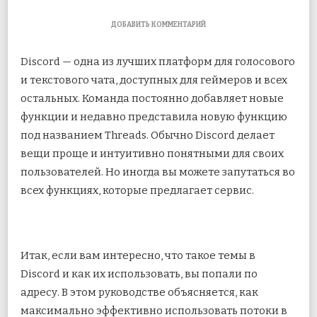
К
ДОБАВИТЬ КОММЕНТАРИЙ
ЗАПИСИ
ЧТО
Discord — одна из лучших платформ для голосового
ТАКОЕ
ВЕТКИ
и текстового чата, доступных для геймеров и всех
РАЗГОВОРОВ
остальных. Команда постоянно добавляет новые
В
DISCORD
функции и недавно представила новую функцию
И
КАК
под названием Threads. Обычно Discord
делает
ИХ
вещи проще и интуитивно понятными для своих
ИСПОЛЬЗОВАТЬ
пользователей. Но иногда вы можете запутаться во
всех функциях, которые предлагает сервис.
Итак, если вам интересно, что такое темы в
Discord и как их использовать, вы попали по
адресу. В этом руководстве объясняется, как
максимально эффективно использовать потоки в