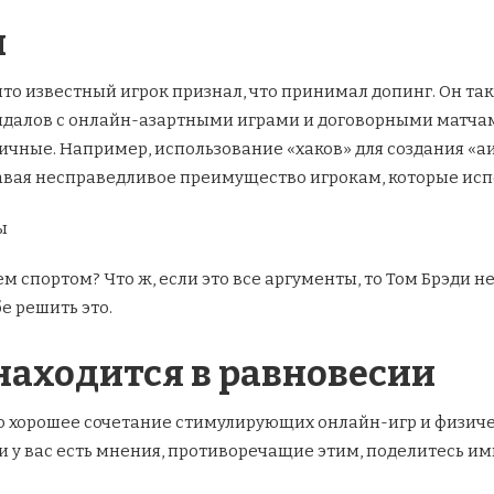
и
что известный игрок признал, что принимал допинг. Он та
ндалов с онлайн-азартными играми и договорными матчами
ичные. Например, использование «хаков» для создания «
авая несправедливое преимущество игрокам, которые исп
ем спортом? Что ж, если это все аргументы, то Том Брэди н
е решить это.
находится в равновесии
 но хорошее сочетание стимулирующих онлайн-игр и физиче
 у вас есть мнения, противоречащие этим, поделитесь им