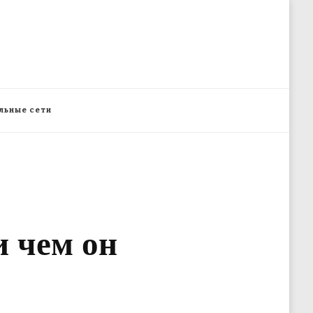
льные сети
и чем он