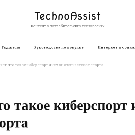
TechnoAssist
Контент о потребительских технологиях
Гаджеты
Руководства по покупке
Интернет и социа
яет: что такое киберспорт и чем он отличается от спорта
то такое киберспорт 
порта