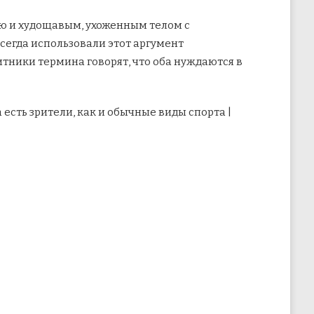
тью и худощавым, ухоженным телом с
всегда
использовали этот аргумент
итники термина говорят, что оба нуждаются в
 есть зрители, как и обычные виды спорта |