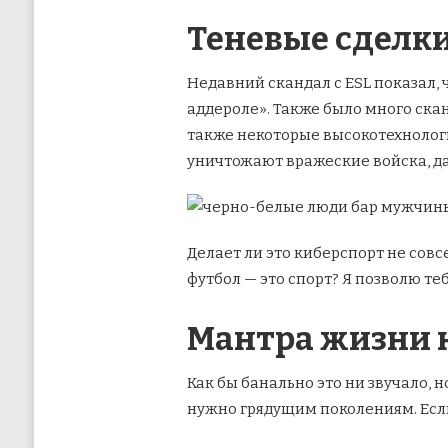
Теневые сделк
Недавний скандал с ESL показал, 
аддероле». Также было много ска
также некоторые высокотехнолог
уничтожают вражеские войска, д
Делает ли это киберспорт не совс
футбол — это спорт? Я позволю теб
Мантра жизни 
Как бы банально это ни звучало,
нужно грядущим поколениям. Если