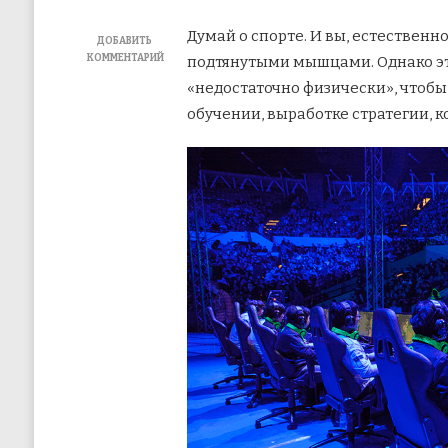
Думай о спорте. И вы, естественн
ДОБАВИТЬ
КОММЕНТАРИЙ
подтянутыми мышцами. Однако это
К
«недостаточно физически», чтобы 
ЗАПИСИ
GT
обучении, выработке стратегии, 
ОБЪЯСНЯЕТ:
ЧТО
ТАКОЕ
КИБЕРСПОРТ
И
ЧЕМ
ОН
ОТЛИЧАЕТСЯ
ОТ
СПОРТА