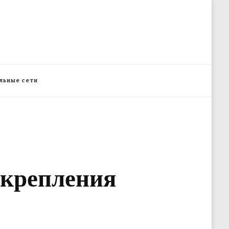
льные сети
акрепления