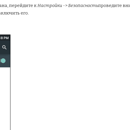
ана, перейдите к
Настройки
->
Безопасность
проведите вни
включить его.