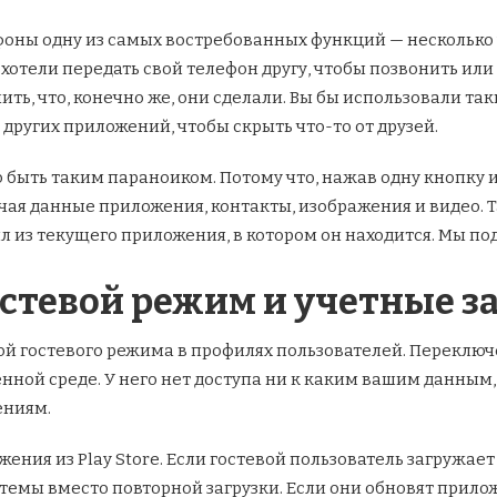
тфоны одну из самых востребованных функций — несколько
 хотели передать свой телефон другу, чтобы позвонить или
нить, что, конечно же, они сделали. Вы бы использовали т
ругих приложений, чтобы скрыть что-то от друзей.
жно быть таким параноиком. Потому что, нажав одну кнопку
ая данные приложения, контакты, изображения и видео. Т
ил из текущего приложения, в котором он находится. Мы п
остевой режим и учетные з
кой гостевого режима в профилях пользователей. Переключ
нной среде. У него нет доступа ни к каким вашим данным
ениям.
ения из Play Store. Если гостевой пользователь загружае
стемы вместо повторной загрузки. Если они обновят прилож