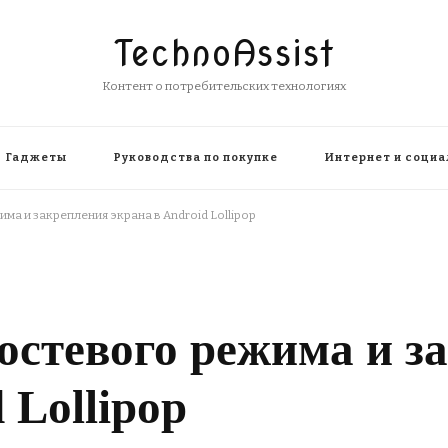
TechnoAssist
Контент о потребительских технологиях
Гаджеты
Руководства по покупке
Интернет и социа
а и закрепления экрана в Android Lollipop
остевого режима и з
 Lollipop