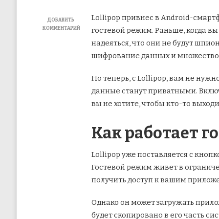
Lollipop привнес в Android-смар
ДОБАВИТЬ
КОММЕНТАРИЙ
гостевой режим. Раньше, когда вы
К
надеяться, что они не будут шпио
ЗАПИСИ
ИСПОЛЬЗОВАНИЕ
шифрование данных и множество д
ГОСТЕВОГО
РЕЖИМА
Но теперь, с Lollipop, вам не ну
И
ЗАКРЕПЛЕНИЯ
данные станут приватными. Включ
ЭКРАНА
вы не хотите, чтобы кто-то выход
В
ANDROID
LOLLIPOP
Как работает г
Lollipop уже поставляется с кноп
Гостевой режим живет в ограниче
получить доступ к вашим прилож
Однако он может загружать прилож
будет скопировано в его часть си