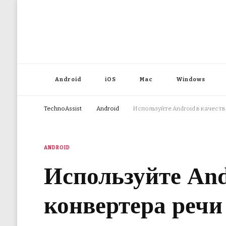
Android
iOS
Mac
Windows
TechnoAssist
Android
Используйте Android в качеств
ANDROID
Используйте And
конвертера речи 