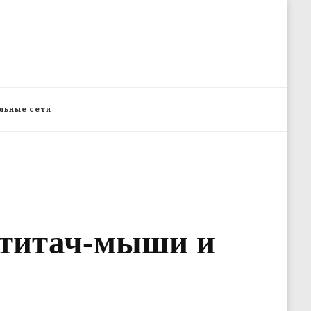
льные сети
льтитач-мыши и