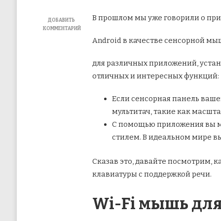
В прошлом мы уже говорили о при
ДОБАВИТЬ
КОММЕНТАРИЙ
К
Android в качестве сенсорной мы
ЗАПИСИ
ИСПОЛЬЗУЙТЕ
ANDROID
для различных приложений,
устан
В
отличных и интересных функций:
КАЧЕСТВЕ
МУЛЬТИТАЧ-
МЫШИ
Если сенсорная панель ваше
И
мультитач, такие как масшт
КОНВЕРТЕРА
РЕЧИ
С помощью приложения вы мож
В
стилем. В идеальном мире в
ТЕКСТ
Сказав это, давайте посмотрим, 
клавиатуры с поддержкой речи.
Wi-Fi мышь для