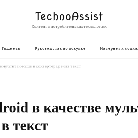
TechnoAssist
Контент о потребительских технологиях
Гаджеты
Руководства по покупке
Интернет и социа
е мультитач-мыши и конвертера речи в текст
roid в качестве му
в текст