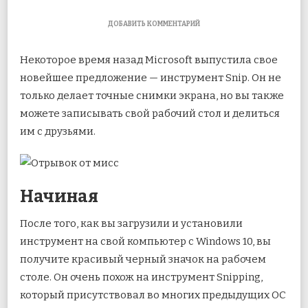
К
ДОБАВИТЬ КОММЕНТАРИЙ
ЗАПИСИ
КАК
Некоторое время назад Microsoft выпустила свое
ДЕЛАТЬ
СКРИНШОТЫ
новейшее предложение — инструмент Snip. Он не
И
только делает точные снимки экрана, но вы также
ВИДЕОЗАПИСИ
С
можете записывать свой рабочий стол и делиться
ПОМОЩЬЮ
SNIP
им с друзьями.
Начиная
После
того, как вы загрузили и установили
инструмент на свой компьютер с Windows 10, вы
получите красивый черный значок на рабочем
столе. Он очень похож на инструмент Snipping,
который присутствовал во многих предыдущих ОС