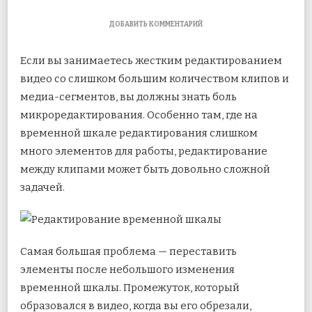
К
ДОБАВИТЬ КОММЕНТАРИЙ
ЗАПИСИ
КАК
Если вы занимаетесь жестким редактированием
ИСПОЛЬЗОВАТЬ
RIPPLE
видео со слишком большим количеством клипов и
VIDEO
медиа-сегментов, вы должны знать боль
EDITING
В
микроредактирования. Особенно там, где на
SONY
VEGAS
временной шкале редактирования слишком
PRO
много
элементов для работы, редактирование
между клипами может быть довольно сложной
задачей.
Самая большая проблема — переставить
элементы после небольшого изменения
временной шкалы. Промежуток, который
образовался в видео, когда вы его обрезали,