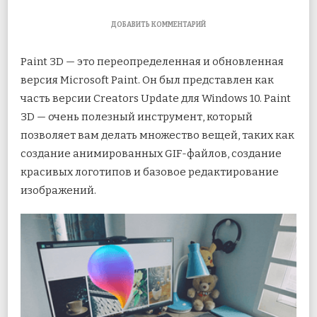
К
ДОБАВИТЬ КОММЕНТАРИЙ
ЗАПИСИ
КАК
Paint 3D — это переопределенная и обновленная
ОБЪЕДИНИТЬ
ДВА
версия Microsoft Paint. Он был представлен как
ИЗОБРАЖЕНИЯ
часть версии Creators Update для Windows 10. Paint
В
PAINT
3D — очень полезный инструмент, который
3D
В
позволяет вам делать множество вещей, таких как
WINDOWS
создание
анимированных GIF-файлов, создание
10
красивых логотипов и базовое редактирование
изображений.