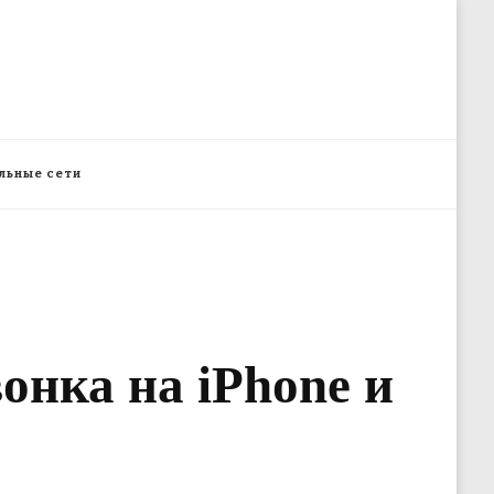
льные сети
онка на iPhone и