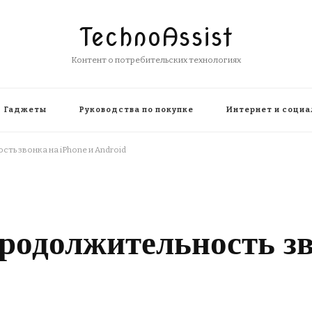
TechnoAssist
Контент о потребительских технологиях
Гаджеты
Руководства по покупке
Интернет и социа
ть звонка на iPhone и Android
родолжительность зв