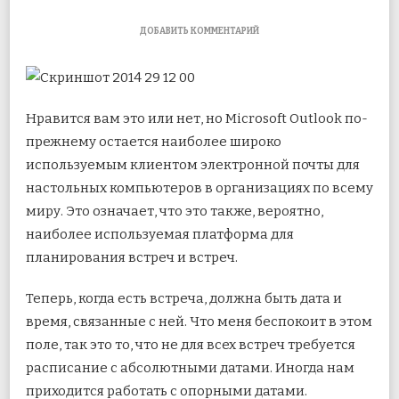
К
ДОБАВИТЬ КОММЕНТАРИЙ
ЗАПИСИ
КАК
СОЗДАВАТЬ
ВСТРЕЧИ
В
Нравится вам это или нет, но Microsoft Outlook по-
OUTLOOK
ОЧЕНЬ
прежнему остается наиболее широко
БЫСТРО
используемым клиентом электронной почты для
—
GUIDING
настольных компьютеров в организациях по всему
TECH
миру. Это означает, что это также, вероятно,
наиболее используемая платформа для
планирования встреч и встреч.
Теперь, когда есть встреча, должна быть дата и
время, связанные с ней. Что меня беспокоит в этом
поле, так это то, что не для всех встреч требуется
расписание с абсолютными датами. Иногда нам
приходится работать с опорными датами.