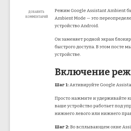
Режим Google Assistant Ambient бы
ДОБАВИТЬ
КОММЕНТАРИЙ
Ambient Mode — это переопределе
К
устройство Android.
ЗАПИСИ
КАК
ВКЛЮЧИТЬ
Он заменяет родной экран блоки
И
быстрого доступа. В этом посте 
ОТКЛЮЧИТЬ
РЕЖИМ
устройстве.
GOOGLE
ASSISTANT
AMBIENT
Включение режи
Шаг 1:
Активируйте Google Assista
Просто нажмите и удерживайте кно
ваше устройство работает под уп
нижнего левого или нижнего прав
Шаг 2:
Во всплывающем окне Assis