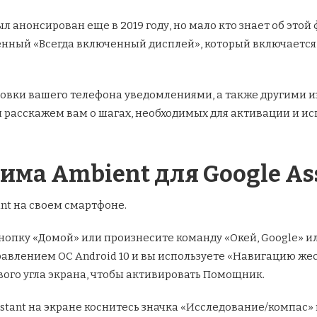
л анонсирован еще в 2019 году, но мало кто знает об этой 
нный «Всегда включенный дисплей», который включается т
ровки вашего телефона уведомлениями, а также другими
мы расскажем вам о шагах, необходимых для активации и и
ма Ambient для Google Ass
nt на своем смартфоне.
пку «Домой» или произнесите команду «Окей, Google» или
равлением ОС Android 10 и вы используете «Навигацию жес
ого угла экрана, чтобы активировать Помощник.
tant на экране коснитесь значка «Исследование/компас» 