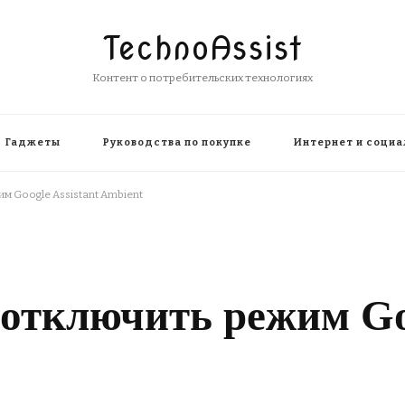
TechnoAssist
Контент о потребительских технологиях
Гаджеты
Руководства по покупке
Интернет и социа
м Google Assistant Ambient
отключить режим Goo