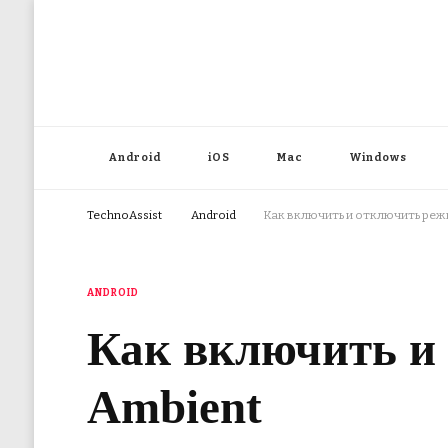
Android
iOS
Mac
Windows
TechnoAssist
Android
Как включить и отключить режи
ANDROID
Как включить и 
Ambient