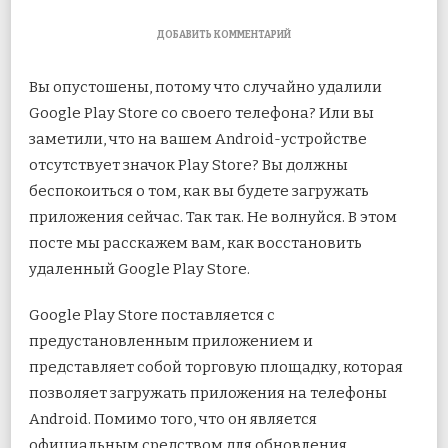
К
ДОБАВИТЬ КОММЕНТАРИЙ
ЗАПИСИ
КАК
Вы опустошены, потому что случайно удалили
ВОССТАНОВИТЬ
СЛУЧАЙНО
Google Play Store со своего телефона? Или вы
УДАЛЕННЫЙ
заметили, что на вашем Android-устройстве
МАГАЗИН
GOOGLE
отсутствует значок Play Store? Вы должны
PLAY
беспокоиться о том, как вы будете загружать
приложения сейчас.
Так так. Не волнуйся. В этом
посте мы расскажем вам, как восстановить
удаленный Google Play Store.
Google Play Store поставляется с
предустановленным приложением и
представляет собой торговую площадку, которая
позволяет загружать приложения на телефоны
Android. Помимо того, что он является
официальным средством для обновления