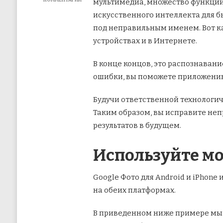
КОММЕНТАРИЙ
мультимедиа, множество функций
К
искусственного интеллекта для б
ЗАПИСИ
КАК
под неправильным именем. Вот к
УЛУЧШИТЬ
устройствах и в Интернете.
РАСПОЗНАВАНИЕ
ЛИЦ
В
В конце концов, это распознавани
GOOGLE
ошибки, вы поможете приложению
ФОТО
Будучи ответственной технологич
Таким образом, вы исправите неп
результатов в будущем.
Используйте м
Google Фото для Android и iPho
на обеих платформах.
В приведенном ниже примере мы б