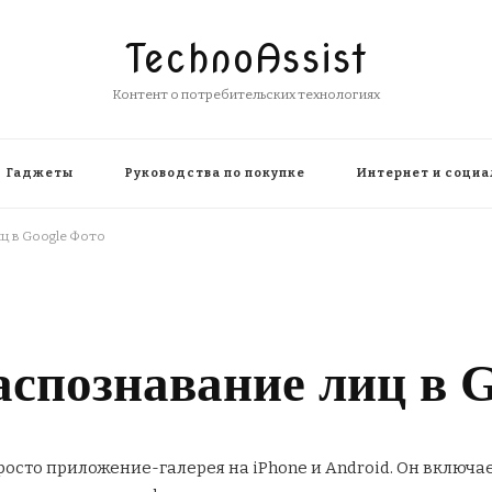
TechnoAssist
Контент о потребительских технологиях
Гаджеты
Руководства по покупке
Интернет и социа
иц в Google Фото
спознавание лиц в G
просто приложение-галерея на iPhone и Android. Он включ