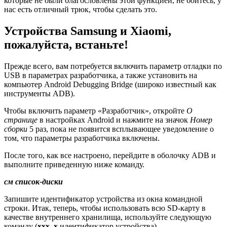
которые не были благословлены этой функцией, не бойтесь, у
нас есть отличный трюк, чтобы сделать это.
Устройства Samsung и Xiaomi,
пожалуйста, встаньте!
Прежде всего, вам потребуется включить параметр отладки по
USB в параметрах разработчика, а также установить на
компьютер Android Debugging Bridge (широко известный как
инструменты ADB).
Чтобы включить параметр «Разработчик», откройте
О
странице
в настройках Android и нажмите на значок
Номер
сборки
5 раз, пока не появится всплывающее уведомление о
том, что параметры разработчика включены.
После того, как все настроено, перейдите в оболочку ADB и
выполните приведенную ниже команду.
см список-диски
Запишите идентификатор устройства из окна командной
строки. Итак, теперь, чтобы использовать всю SD-карту в
качестве внутреннего хранилища, используйте следующую
команду (
ххх, х
идентификатор устройства).