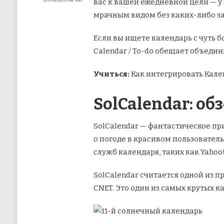
КОММЕНТАРИЙ
вас к вашей ежедневной цели — у 
К
мрачным видом без каких-либо з
ЗАПИСИ
КАЛЕНДАРЬ
GOOGLE
Если вы ищете календарь с чуть 
ПРОТИВ
Calendar / To-do обещает объеди
SOLCALENDAR:
КАКОЙ
ВЫБРАТЬ
Учиться:
Как интегрировать Кален
SolCalendar: об
SolCalendar — фантастическое п
о погоде в красивом пользовател
служб календаря, таких как Yahoo!
SolCalendar считается одной из 
CNET. Это один из самых крутых к