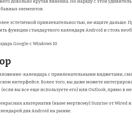
него довольно крутая линейка. Но наряду с этой
удивитель
абавных элементов.
более эстетичной привлекательностью, не ищите дальше. 
нить функции стандартного календаря Android и столь нео
дарь Google с Windows 10
зор
риложение-календарь с привлекательными виджетами, с
ьском интерфейсе. Более того, вы даже можете интегриров
 (если вы все еще используете его) или Outlook, прямо в не
прекрасных альтернатив (ныне мертвому) Sunrise от Wired
алендарей для Android на рынке.