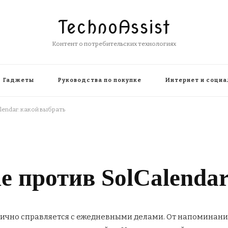
TechnoAssist
Контент о потребительских технологиях
Гаджеты
Руководства по покупке
Интернет и социа
lendar: какой выбрать
e против SolCalenda
лично справляется с ежедневными делами. От напоминани