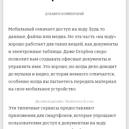
К
ДОБАВИТЬ КОММЕНТАРИЙ
ЗАПИСИ
ЛЕГКО
Мобильный означает доступ на ходу. Будь то
ТРАНСЛИРУЙТЕ
МУЛЬТИМЕДИА
данные, файлы или медиа. Но эта часть «на ходу»
ИЗ
хорошо работает для таких вещей, как документы
ОБЛАКА,
КОМПЬЮТЕРА
и электронные таблицы. Даже Dropbox скоро
НА
ANDROID
позволит вам создавать офисные документы
и
управлять ими. Это хорошо, но когда дело доходит
до музыки и видео, история немного отличается,
особенно когда вы пытаетесь передать материал
на свое мобильное устройство.
Двойной дизайн / Shutterstock.com
Эти типичные сервисы предоставляют
приложения для смартфонов, которые упрощают
пользователям доступ к документам на ходу.