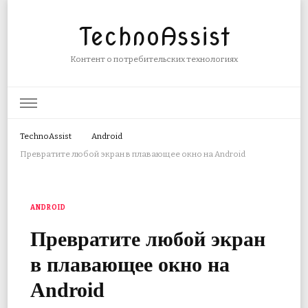
TechnoAssist
Контент о потребительских технологиях
TechnoAssist
Android
Превратите любой экран в плавающее окно на Android
ANDROID
Превратите любой экран
в плавающее окно на
Android