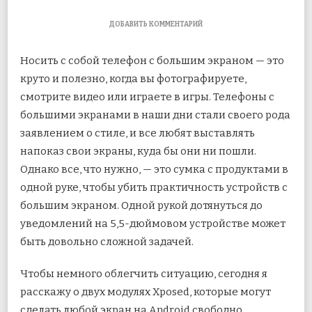
К
ДОБАВИТЬ КОММЕНТАРИЙ
ЗАПИСИ
ПРЕВРАТИТЕ
Носить с собой телефон с большим экраном — это
ЛЮБОЙ
ЭКРАН
круто и полезно, когда вы фотографируете,
В
смотрите видео или играете в игры. Телефоны с
ПЛАВАЮЩЕЕ
ОКНО
большими экранами в наши дни стали своего рода
НА
ANDROID
заявлением о стиле, и все любят
выставлять
напоказ свои экраны, куда бы они ни пошли.
Однако все, что нужно, — это сумка с продуктами в
одной руке, чтобы убить практичность устройств с
большим экраном. Одной рукой дотянуться до
уведомлений на 5,5-дюймовом устройстве может
быть довольно сложной задачей.
Чтобы немного облегчить ситуацию, сегодня я
расскажу о двух модулях Xposed, которые могут
сделать любой экран на Android свободно