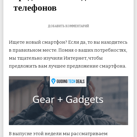
телефонов
К
ДОБАВИТЬ КОММЕНТАРИЙ
ЗАПИСИ
MOTO
Ищете новый смартфон? Если да, то вы находитесь
G4,
LG
в правильном месте. Помня о ваших потребностях,
K7,
мы тщательно изучили Интернет, чтобы
COOLPAD
NOTE
предложить вам лучшее предложение смартфона.
5
И
ДРУГИЕ
ВЫГОДНЫЕ
ПРЕДЛОЖЕНИЯ
БЮДЖЕТНЫХ
ТЕЛЕФОНОВ
В выпуске этой недели мы
рассматриваем